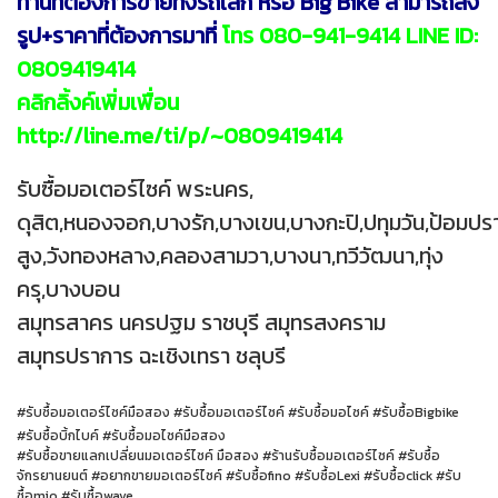
ท่านที่ต้องการขายทั้งรถเล็ก หรือ Big Bike สามารถส่ง
รูป+ราคาที่ต้องการมาที่
โทร 080-941-9414 LINE ID:
0809419414
คลิกลิ้งค์เพิ่มเพื่อน
http://line.me/ti/p/~0809419414
รับซื้อมอเตอร์ไซค์ พระนคร,
ดุสิต,หนองจอก,บางรัก,บางเขน,บางกะปิ,ปทุมวัน,ป้อมป
สูง,วังทองหลาง,คลองสามวา,บางนา,ทวีวัฒนา,ทุ่ง
ครุ,บางบอน
สมุทรสาคร นครปฐม ราชบุรี สมุทรสงคราม
สมุทรปราการ ฉะเชิงเทรา ชลุบรี
#รับซื้อมอเตอร์ไซค์มือสอง #รับซื้อมอเตอร์ไซค์ #รับซื้อมอไซค์ #รับซื้อBigbike
#รับซื้อบิ้กไบค์ #รับซื้อมอไซค์มือสอง
#รับซื้อขายแลกเปลี่ยนมอเตอร์ไซค์ มือสอง #ร้านรับซื้อมอเตอร์ไซค์ #รับซื้อ
จักรยานยนต์ #อยากขายมอเตอร์ไซค์ #รับซื้อfino #รับซื้อLexi #รับซื้อclick #รับ
ซื้อmio #รับซื้อwave