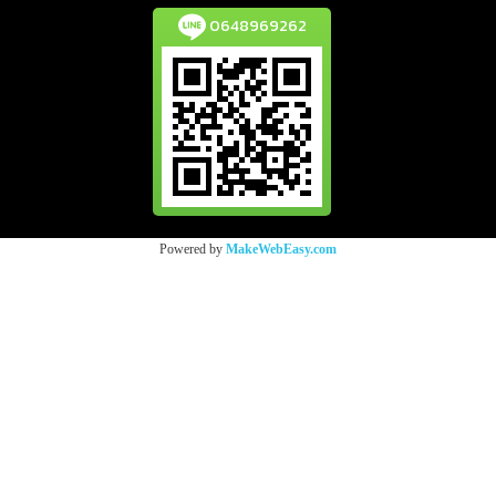
0648969262
Powered by
MakeWebEasy.com