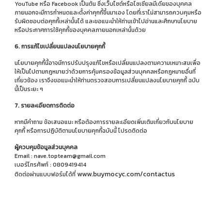
YouTube หรือ Facebook เป็นต้น ซึ่งเว็บไซต์หรือโซเชียลมีเดียของบุคคล
ภายนอกจะมีการกำหนดและตั้งค่าคุกกี้ขึ้นมาเอง โดยที่เราไม่สามารถควบคุมหรือ
รับผิดชอบต่อคุกกี้เหล่านั้นได้ และขอแนะนำให้ท่านเข้าไปอ่านและศึกษานโยบาย
หรือประกาศการใช้คุกกี้ของบุคคลภายนอกเหล่านั้นด้วย
6. การแก้ไขเปลี่ยนแปลงนโยบายคุกกี้
นโยบายคุกกี้นี้อาจมีการปรับปรุงแก้ไขหรือเปลี่ยนแปลงตามความเหมาะสมเพื่อ
ให้เป็นไปตามกฎหมายว่าด้วยการคุ้มครองข้อมูลส่วนบุคคลหรือกฎหมายอื่นที่
เกี่ยวข้อง เราจึงขอแนะนำให้ท่านตรวจสอบการเปลี่ยนแปลงนโยบายคุกกี้ ฉบับ
นี้เป็นระยะ ๆ
7. รายละเอียดการติดต่อ
หากมีคำถาม ข้อเสนอแนะ หรือต้องการรายละเอียดเพิ่มเติมเกี่ยวกับนโยบาย
คุกกี้ หรือการปฏิบัติตามนโยบายคุกกี้ฉบับนี้ โปรดติดต่อ
ผู้ควบคุมข้อมูลส่วนบุคคล
Email : nave.topteam@gmail.com
เบอร์โทรศัพท์ : 0809419414
www.buymocyc.com/contactus
ติดต่อผ่านแบบฟอร์มได้ที่