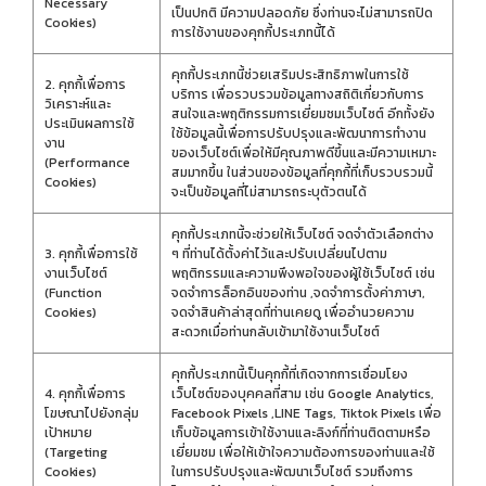
Necessary
เป็นปกติ มีความปลอดภัย ซึ่งท่านจะไม่สามารถปิด
Cookies)
การใช้งานของคุกกี้ประเภทนี้ได้
คุกกี้ประเภทนี้ช่วยเสริมประสิทธิภาพในการใช้
2. คุกกี้เพื่อการ
บริการ เพื่อรวบรวมข้อมูลทางสถิติเกี่ยวกับการ
วิเคราะห์และ
สนใจและพฤติกรรมการเยี่ยมชมเว็บไซต์ อีกทั้งยัง
ประเมินผลการใช้
ใช้ข้อมูลนี้เพื่อการปรับปรุงและพัฒนาการทำงาน
งาน
ของเว็บไซต์เพื่อให้มีคุณภาพดีขึ้นและมีความเหมาะ
(Performance
สมมากขึ้น ในส่วนของข้อมูลที่คุกกี้ที่เก็บรวบรวมนี้
Cookies)
จะเป็นข้อมูลที่ไม่สามารถระบุตัวตนได้
คุกกี้ประเภทนี้จะช่วยให้เว็บไซต์ จดจำตัวเลือกต่าง
3. คุกกี้เพื่อการใช้
ๆ ที่ท่านได้ตั้งค่าไว้และปรับเปลี่ยนไปตาม
งานเว็บไซต์
พฤติกรรมและความพึงพอใจของผู้ใช้เว็บไซต์ เช่น
(Function
จดจำการล็อกอินของท่าน ,จดจำการตั้งค่าภาษา,
Cookies)
จดจำสินค้าล่าสุดที่ท่านเคยดู เพื่ออำนวยความ
สะดวกเมื่อท่านกลับเข้ามาใช้งานเว็บไซต์
คุกกี้ประเภทนี้เป็นคุกกี้ที่เกิดจากการเชื่อมโยง
4. คุกกี้เพื่อการ
เว็บไซต์ของบุคคลที่สาม เช่น Google Analytics,
โฆษณาไปยังกลุ่ม
Facebook Pixels ,LINE Tags, Tiktok Pixels เพื่อ
เป้าหมาย
เก็บข้อมูลการเข้าใช้งานและลิงก์ที่ท่านติดตามหรือ
(Targeting
เยี่ยมชม เพื่อให้เข้าใจความต้องการของท่านและใช้
Cookies)
ในการปรับปรุงและพัฒนาเว็บไซต์ รวมถึงการ