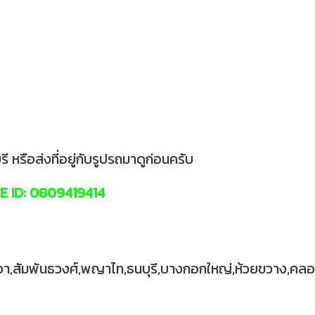
หรือส่งที่อยู่กับรูปรถมาดูก่อนครับ
E ID: 0809419414
นนาวา,สัมพันธวงศ์,พญาไท,ธนบุรี,บางกอกใหญ่,ห้วยขวาง,ค