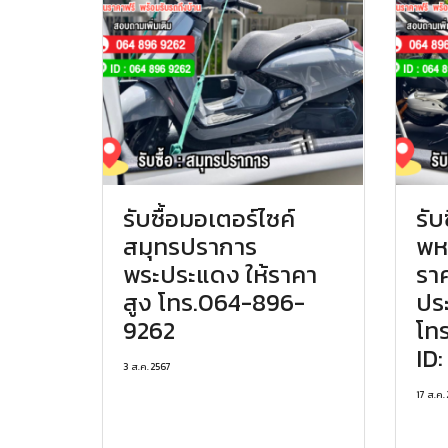
รับซื้อมอเตอร์ไซค์
รับ
สมุทรปราการ
พห
พระประแดง ให้ราคา
ราค
สูง โทร.064-896-
ปร
9262
โท
ID
3 ส.ค. 2567
17 ส.ค.