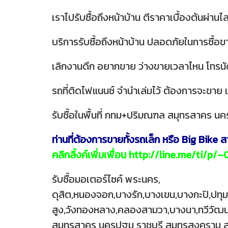
เราไปรับซื้อถึงหน้าบ้าน ตีราคาเบื้องต้นผ่านไล
บริการรับซื้อถึงหน้าบ้าน ปลอดภัยในการซื้อ
เลิกงานดึก อยากขาย ว่างขายเวลาไหน โทรนัดได
รถที่ติดไฟแนนซ์ จำนำเล่มไว้ ต้องการจะขาย เ
รับซื้อในพื้นที่ กทม+ปริมณฑล สมุทรสาคร นคร
ท่านที่ต้องการขายทั้งรถเล็ก หรือ Big Bike 
คลิกลิ้งค์เพิ่มเพื่อน http://line.me/ti/p
รับซื้อมอเตอร์ไซค์ พระนคร,
ดุสิต,หนองจอก,บางรัก,บางเขน,บางกะปิ,ปทุ
สูง,วังทองหลาง,คลองสามวา,บางนา,ทวีวัฒนา
สมุทรสาคร นครปฐม ราชบุรี สมุทรสงคราม สม