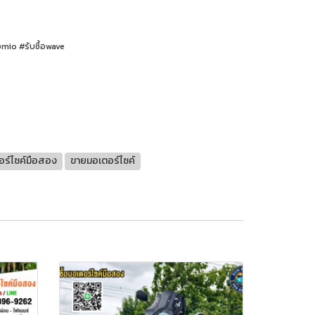
้อmio #รับซื้อwave
อร์ไซค์มือสอง
ขายมอเตอร์ไซค์