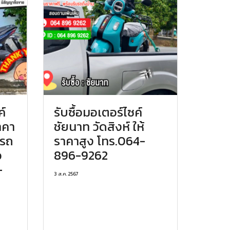
ค์
รับซื้อมอเตอร์ไซค์
าคา
ชัยนาท วัดสิงห์ ให้
บรถ
ราคาสูง โทร.064-
อ
896-9262
-
3 ส.ค. 2567