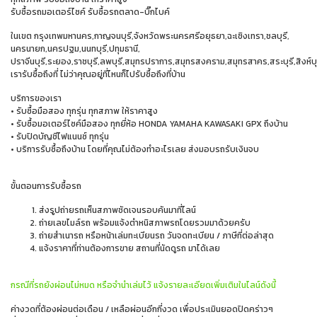
รับซื้อรถมอเตอร์ไซค์ รับซื้อรถตลาด-บิ๊กไบค์
ในเขต กรุงเทพมหานคร,กาญจนบุรี,จังหวัดพระนครศรีอยุธยา,ฉะเชิงเทรา,ชลบุรี,
นครนายก,นครปฐม,นนทบุรี,ปทุมธานี,
ปราจีนบุรี,ระยอง,ราชบุรี,ลพบุรี,สมุทรปราการ,สมุทรสงคราม,สมุทรสาคร,สระบุรี,สิงห์บุ
เรารับซื้อถึงที่ ไม่ว่าคุณอยู่ที่ไหนก็ไปรับซื้อถึงที่บ้าน
บริการของเรา
• รับซื้อมือสอง ทุกรุ่น ทุกสภาพ ให้ราคาสูง
• รับซื้อมอเตอร์ไซค์มือสอง ทุกยี่ห้อ HONDA YAMAHA KAWASAKI GPX ถึงบ้าน
• รับปิดบัญชีไฟแนนซ์ ทุกรุ่น
• บริการรับซื้อถึงบ้าน โดยที่คุณไม่ต้องทำอะไรเลย ส่งมอบรถรับเงินจบ
ขั้นตอนการรับซื้อรถ
ส่งรูปถ่ายรถเห็นสภาพชัดเจนรอบคันมาที่ไลน์
ถ่ายเลขไมล์รถ พร้อมแจ้งตำหนิสภาพรถโดยรวมมาด้วยครับ
ถ่ายสำเนารถ หรือหน้าเล่มทะเบียนรถ วันจดทะเบียน / ภาษีที่ต่อล่าสุด
แจ้งราคาที่ท่านต้องการขาย สถานที่นัดดูรถ มาได้เลย
กรณีที่รถยังผ่อนไม่หมด หรือจำนำเล่มไว้ แจ้งรายละเอียดเพิ่มเติมในไลน์ดังนี้
ค่างวดที่ต้องผ่อนต่อเดือน / เหลือผ่อนอีกกี่งวด เพื่อประเมินยอดปิดคร่าวๆ