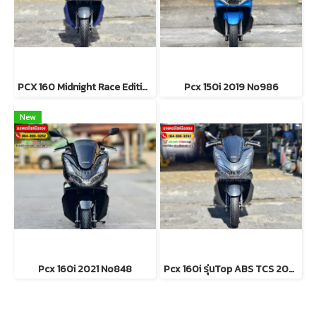
PCX 160 Midnight Race Edition 2023 No1078
Pcx 150i 2019 No986
New
Pcx 160i 2021 No848
Pcx 160i รุ่นTop ABS TCS 2022 No1077